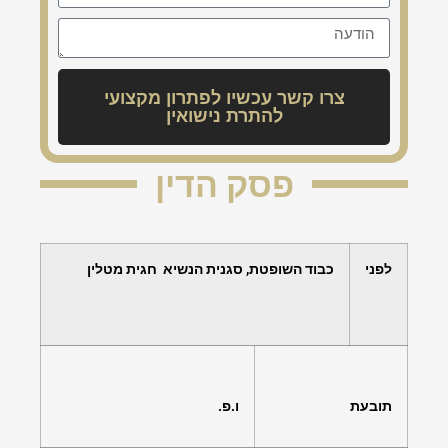
צרו קשר עכשיו לפתרון מקצועי
להתרת נישואין
פסק הדין
לפני
כבוד ה
שופטת, סגנית הנשיא
חגית מטלין
תובעת
ו.פ.