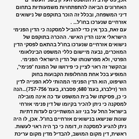
האחרונים הביאה להתפתחויות משמעותיות בתחום
דיני המשפחה, ובכלל זה הוכר בתוקפם של נישואים
אזרחיים שנערכו בחו"ל… .
עם זאת, בכך אין כדי להוביל למסקנה כי הדין הפנימי
הישראלי איננו הדין האישי. ההכרה בתוקפם של
נישואים אזרחיים שנערכו בחו"ל בהתאם לפסקי הדין
המוזכרים, נבעה מיישום כללי המשפט הבינלאומי
הפרטי, ולא מפרשנותו של הדין הישראלי הפנימי.
ובהקשר זה ראוי לציין כי פירושו של המונח "פנימי",
המופיע בכל אחת מהחלופות הקבועות בחוק
השיפוט, הוא הדין הפנימי המהותי ללא הפנייה לדין
הזר (זילברג, בעמ' 680; פסברג, בעמ' 757-756)…הנה
כי כן, פסיקתו של בית המשפט עד כה אינה מובילה
למסקנה כי ניתן להכיר בקיומו של דין פנימי אזרחי
בישראל החל על בני זוג המשתייכים לעדות דתיות
שונות שנישאו בנישואים אזרחיים בחו"ל. אכן, לו היה
ניתן להגיע למסקנה זו, דומה כי כך היה ראוי לעשות.
ראשית, דין מקום המושב, להבדיל מדין מקום עריכת