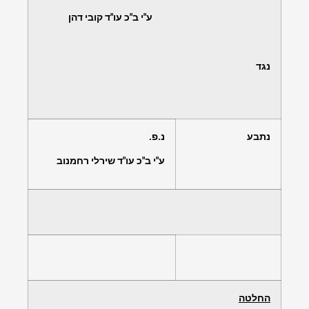
ע"י ב"כ עו"ד קובי דהן
נגד
נתבע
נ.פ.
ע"י ב"כ עו"ד שירלי רחמנוב
החלטה