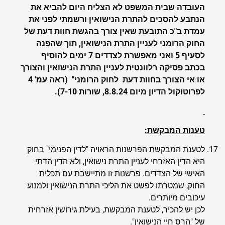
העובדה שבית המשפט לא הצליח היום להביא את
הנתבע להסכים להתרת הנישואין ורשמתי לפני את
עמדת ב"כ התובעת שאין צורך בהגשת חוות דעת של
החוק הרומני לעניין התרת הנישואין, תוך שהפנה
לסעיף 5 ואני מאפשרת לצדדים 7 ימים להוסיף
בכתב פסיקה רלוונטית לעניין התרת הנישואין והצורך
או אי הצורך בחוות דעת לחוק הרומני"
(ראה עמ' 4
לפרוטוקול הדיון מיום 8.8.24, שורות 7-10).
טענות המבקשת:
לטענת המבקשת הפרשנות הראויה "לדין הפנימי" בחוק
היא הדין האזרחי לעניין התרת נישואין, ולא הדין הדתי
האישי של הצדדים. פרשנות זו מתיישבת עם תכלית
החוק, שמטרתו לפשט את הליכי התרת הנישואין ולמנוע
עיכובים מיותרים.
לכן יש להכיר, לטענת המבקשת, בעילת גירושין אזרחית
של "הרס חיי הנישואין".