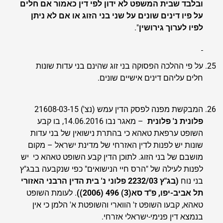
ובלבד שבית המשפט לא ידון לפי דין כאמור אם חלים
על פיו דינים שונים על שני בני הזוג או אם לא ניתן
לפיו לערוך גירושין
".
על פי ההלכה הפסוקה בני זוג שהינם בני עדות שונות
חלים עליהם דינים אישיים שונים.
המבקשת מפנה לפסק הדין עמש (נצ') 21608-03-15
פלונית נ' פלונית
– מאגר נבו 14.06.2016, בו קבע
השופט ערפאת טאהא כי בהתרת נישואין של בני עדות
שונות יש לפנות לדין האזרחי של מדינת ישראל – מקום
מושבם של בני הזוג. לתוכן הדין קבע השופט טאהא כי יש
לפנות לעילה של "הרס חיי הנישואים" כפי שנקבעה בבג"ץ
בני נוח
(בג"ץ 2232/03 פלוני נ' בית הדין הרבני האזורי
תל אביב-יפו, פ"ד סא(3) 496 (2006))
. לעומת השופט
טאהא, קבעו השופט ז' הווארי והשופטת א' הלמן כי אין
בנמצא דין פנימי-ישראלי אזרחי.