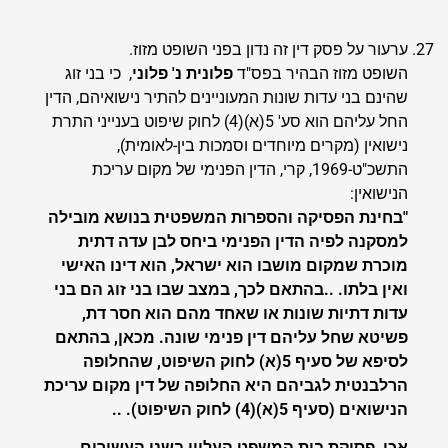
ערעור על פסק דין זה נדון בפני השופט מזוז.
השופט מזוז הבהיר בפס"ד
פלונית נ' פלוני
, כי בני זוג
שהינם בני עדות שונות המעוניינים להתיר נישואיהם, הדין
החל עליהם הוא סע' 5(א)(4) לחוק שיפוט בענייני התרת
נישואין (מקרים מיוחדים וסמכות בין-לאומית),
התשכ"ט-1969, קרי, הדין הפנימי של מקום עריכת
הנישואין:
"בחינת הפסיקה והספרות המשפטית בנושא מובילה
למסקנה לפיה הדין הפנימי ביחס לבן עדה דתית
מוכרת שמקום מושבו הוא ישראל, הוא דינו האישי
ואין בלתו. ..בהתאם לכך, במצב שבו בני זוג הם בני
עדות דתיות שונות או שאחד מהם הוא חסר דת,
פשיטא שחל עליהם דין פנימי שונה. מכאן, בהתאם
לסיפא של סעיף 5(א) לחוק השיפוט, שהחלופה
הרלבנטית לגביהם היא החלופה של דין מקום עריכת
הנישואים (סעיף 5(א)(4) לחוק השיפוט). ..
אכן, פסיקת בית המשפט העליון בשני העשורים