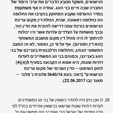
הנישואים, משקף מטבע הדברים את ערכי היסוד של
החברה שבה חיים בני הזוג. עמדה זו אף משתקפת
בסדר ההעדפה שקבע המחוקק בהציבו את החלופה
הזו כחלופה ראשונה. שנית, החלת דין מקום עריכת
הנישואים כורכת עמה דרישה להוכיח את הדין הזר,
ובכך מושתות על הצדדים עלויות אשר היו יכולות
להיחסך לו היה מוחל דין מקום מושבם המשותף
(הוא דין הפורום). אף על פי כן, כאמור, לא זה המצב
המשפטי הנוהג, והחלופה הרלבנטית בעניינם של בני
הזוג בענייננו, וכמוהם בני זוג המשתייכים לעדות
דתיות שונות, היא אפוא זו הקבועה בסעיף 5(א)(4)
לחוק השיפוט – הדין הפנימי של מקום עריכת
הנישואים" (ראה: בעמ 5640/16 פלונית נ' פלוני –
מאגר נבו 22.06.2017).
לו אכן ניתן היה להתיר נישואין של בני זוג המשתייכים
לעדות דתיות שונות שנישאו בנישואין אזרחיים בחו"ל לפי
הדין הפנימי של ישראל הרי שהדבר היה מפשט את כל