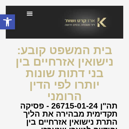
פתח סרגל
בלוג דיני משפחה וירושה
בית המשפט קובע:
נישואין אזרחיים בין
בני דתות שונות
יותרו לפי הדין
הרומני
תה"ן 26715-01-24 - פסיקה
תקדימית מבהירה את הליך
התרת נישואין אזרחיים בין