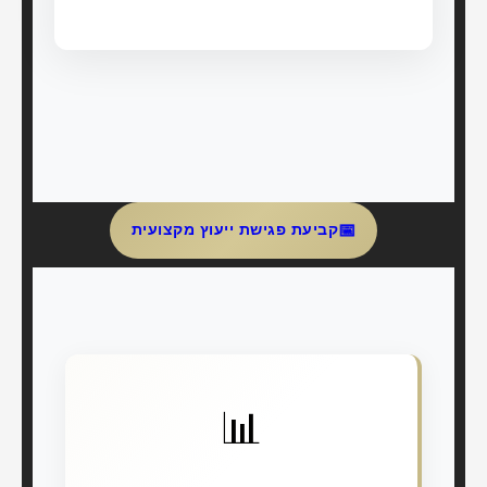
📅
קביעת פגישת ייעוץ מקצועית
📊