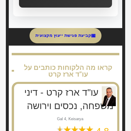
📅
קביעת פגישת ייעוץ מקצועית
קראו מה הלקוחות כותבים על
עו"ד ארז קרט
עו"ד ארז קרט - דיני
משפחה, נכסים וירושה
Gal 4, Keisarya