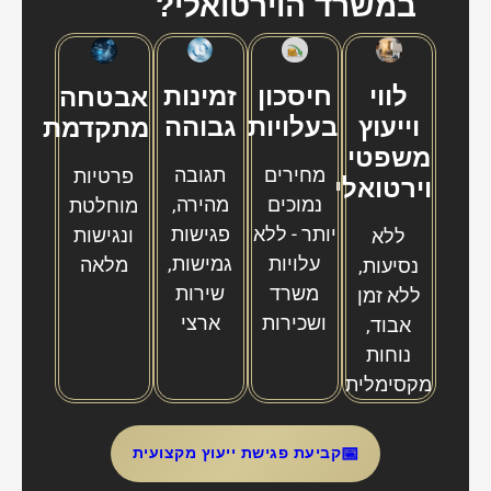
במשרד הוירטואלי?
לווי
חיסכון
זמינות
אבטחה
וייעוץ
בעלויות
גבוהה
מתקדמת
משפטי
מחירים
תגובה
פרטיות
וירטואלי
נמוכים
מהירה,
מוחלטת
יותר - ללא
פגישות
ונגישות
ללא
עלויות
גמישות,
מלאה
נסיעות,
משרד
שירות
ללא זמן
ושכירות
ארצי
אבוד,
נוחות
מקסימלית
📅
קביעת פגישת ייעוץ מקצועית