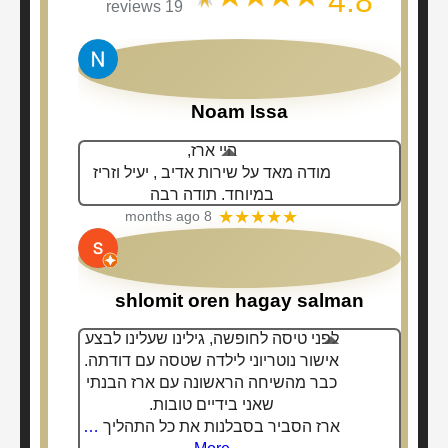
4.8
19 reviews
Alex Feruz
עברתי תהליך מורכב של יישוב סכסוך,
ואני רוצה להמליץ מכל הלב על עו״ד
יצחק‑ארז קרט שליווה אותי לאורך כל
הדרך. הוא היה מקצועי, סבלני, ותמיד
העניק לי תחושת
… More
★★★★★
6 months ago
Me And me again
עו״ד ארז קרט היה מאוד מקצועי אדיב
סידר לנו את הנושא בצורה מאוד הטובה
ביותר . תודה רבה אין עליך ממליץ מאוד