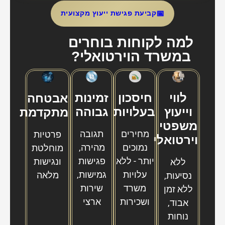
📅
קביעת פגישת ייעוץ מקצועית
למה לקוחות בוחרים
במשרד הוירטואלי?
לווי
חיסכון
זמינות
אבטחה
וייעוץ
בעלויות
גבוהה
מתקדמת
משפטי
מחירים
תגובה
פרטיות
וירטואלי
נמוכים
מהירה,
מוחלטת
יותר - ללא
פגישות
ונגישות
ללא
עלויות
גמישות,
מלאה
נסיעות,
משרד
שירות
ללא זמן
ושכירות
ארצי
אבוד,
נוחות