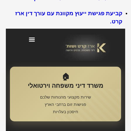
קביעת פגישת ייעוץ מקוונת עם עורך דין ארז
קרט.
בלוג דיני משפחה וירושה
🏠
משרד דיני משפחה וירטואלי
שירות מקצועי מהנוחות שלכם
פגישות זום ברחבי הארץ
חיסכון בעלויות