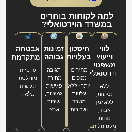
למה לקוחות בוחרים
במשרד הוירטואלי?
לווי
חיסכון
זמינות
אבטחה
וייעוץ
בעלויות
גבוהה
מתקדמת
משפטי
מחירים
תגובה
פרטיות
וירטואלי
נמוכים
מהירה,
מוחלטת
יותר - ללא
פגישות
ונגישות
ללא
עלויות
גמישות,
מלאה
נסיעות,
משרד
שירות
ללא זמן
ושכירות
ארצי
אבוד,
נוחות
מקסימלית