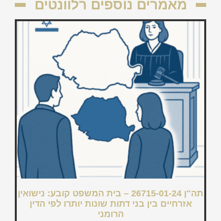
מאמרים נוספים רלוונטים
תה"ן 26715-01-24 – בית המשפט קובע: נישואין
אזרחיים בין בני דתות שונות יותרו לפי הדין
הרומני