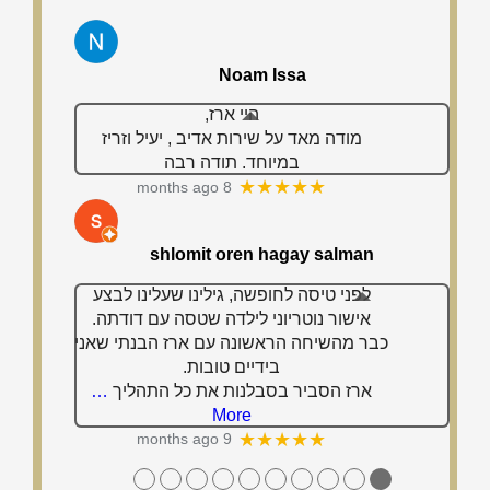
Noam Issa
היי ארז,
מודה מאד על שירות אדיב , יעיל וזריז
במיוחד. תודה רבה
★★★★★
8 months ago
shlomit oren hagay salman
לפני טיסה לחופשה, גילינו שעלינו לבצע
אישור נוטריוני לילדה שטסה עם דודתה.
כבר מהשיחה הראשונה עם ארז הבנתי שאני
בידיים טובות.
ארז הסביר בסבלנות את כל התהליך
…
More
★★★★★
9 months ago
●
●
●
●
●
●
●
●
●
●