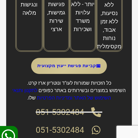
יותר - ללא
פגישות
ונגישות
ללא
עלויות
גמישות,
מלאה
נסיעות,
משרד
שירות
ללא זמן
ושכירות
ארצי
אבוד,
נוחות
מקסימלית
📅
קביעת פגישת ייעוץ מקצועית
כל הזכויות שמורות לעו"ד ונוטריון ארז קרט.
השימוש במוצרים ובשירותים באתר כפופים
לתקנון ותנאי
השימוש של האתר
ו
מדיניות הפרטיות
שלו.
051-5302484
051-5302484