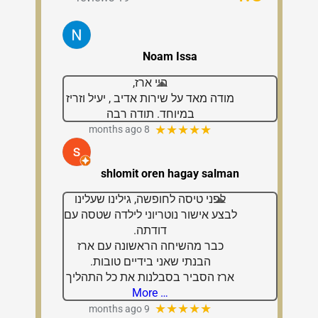
Alex Feruz
עברתי תהליך מורכב של יישוב סכסוך,
ואני רוצה להמליץ מכל הלב על עו״ד
יצחק‑ארז קרט שליווה אותי לאורך כל
הדרך. הוא היה מקצועי, סבלני, ותמיד
העניק לי תחושת
… More
★★★★★
6 months ago
Me And me again
עו״ד ארז קרט היה מאוד מקצועי אדיב
סידר לנו את הנושא בצורה מאוד
הטובה ביותר . תודה רבה אין עליך
ממליץ מאוד מאוד
★★★★★
a year ago