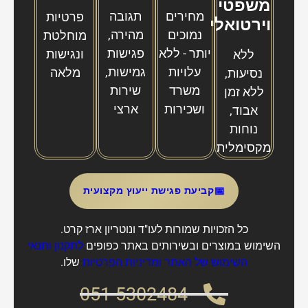
נמוכים
מהירה,
מוחלטת
יותר - ללא
פגישות
ונגישות
ללא
עלויות
גמישות,
מלאה
נסיעות,
משרד
שירות
ללא זמן
ושכירות
ארצי
אבוד,
נוחות
מקסימלית
📅
קביעת פגישת ייעוץ מקצועית
כל הזכויות שמורות לעו"ד ונוטריון ארז קרט.
השימוש במוצרים ובשירותים באתר כפופים
לתקנון ותנאי
השימוש של האתר
ו
מדיניות הפרטיות
שלו.
051-5302484
051-5302484