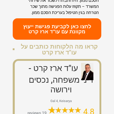
הסכם ממון.
היה ותבחרו לשכור את שירותי
המשרד – תקוזז עלות הפגישה מתוך שכר
הטרחה בגין הטיפול
בעריכת הסכם ממון.
לחצו כאן לקביעת פגישת ייעוץ
מקוונת עם עו"ד ארז קרט
קראו מה הלקוחות כותבים על
עו"ד ארז קרט
עו"ד ארז קרט -
דיני משפחה, נכסים
וירושה
Gal 4, Keisarya
4.8
19 reviews