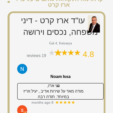
עו"ד ארז קרט - דיני
משפחה, נכסים וירושה
Gal 4, Keisarya
4.8
19 reviews
Alex Feruz
עברתי תהליך מורכב של יישוב סכסוך, ואני
רוצה להמליץ מכל הלב על עו״ד יצחק‑ארז
קרט שליווה אותי לאורך כל הדרך. הוא היה
מקצועי, סבלני, ותמיד העניק לי תחושת
…
More
★★★★★
6 months ago