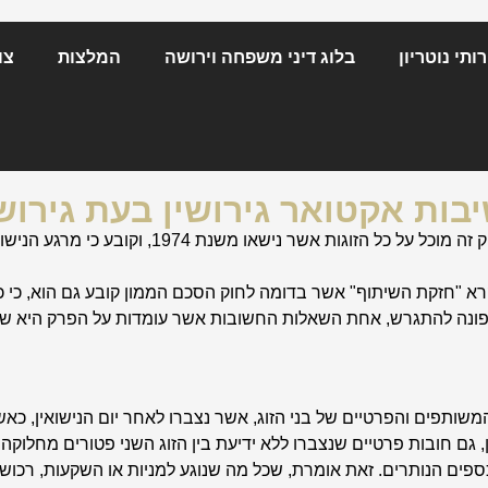
ותי נוטריון
בלוג דיני משפחה וירושה
המלצות
צו
בות אקטואר גירושין בעת גירוש
במדינת ישראל קיים חוק שנקרא חוק הסכם ממון. חוק 
שנת 1974 מחויבים בחוק הנקרא "חזקת השיתוף" אשר בדומה לחוק הסכם הממון קובע ג
 פונה להתגרש, אחת השאלות החשובות אשר עומדות על הפרק היא ש
ותפים והפרטיים של בני הזוג, אשר נצברו לאחר יום הנישואין,
כאש
, גם חובות פרטיים שנצברו ללא ידיעת בין הזוג השני פטורים מחלוקה.
ים הנותרים. זאת אומרת, שכל מה שנוגע למניות או השקעות, רכוש 