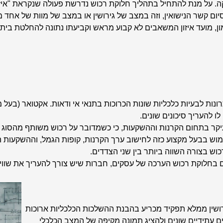
קה. על מנת להתחיל בתהליך חלוקת רכוש נדרשת פעולה שנקראת "איזו
ום קשר הנישואין, וזה במצב של גירושין או במצב של מוות של אחד מב
ן, מועד איזון המשאבים לא קבוע מראש וקביעתו נתונה להחלטת בית
ות לבעיות כלכליות שונות הכרוכות בתנאי אי ודאות.
אק
טואר (בעל 
ו להעריך סיכונים שונים.
קר בתחום הקרנות וההשקעות, כי כשמדובר על רכוש משותף מהסוג הזה
מוש בבעל מקצוע כזה לחישוב ערך הקרנות, קופות הגמל, וההשקעות ה
כוש בצורה השווה ביותר בין שני הצדדים.
ם בחלוקת רכוש הערכה של עסקים, חברות שיש צורך להעריך את שווים
רושין ממלא תפקיד מכריע בהבנת ההשלכות הכלכליות ארוכות
 עתידיים שונים ולהציג תמונה מקיפה של המצב הכלכלי